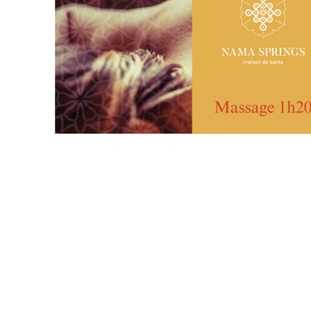
La magie et les bienfaits de l’eau dans une ma
coeur des Alpes.
Home
Maison de bains