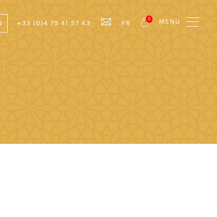
MENU
N
+33 (0)4 79 41 57 43
FR
0