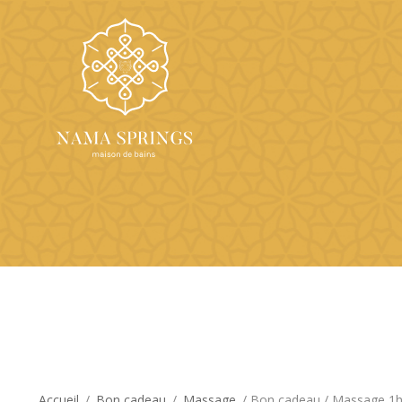
Accueil
/
Bon cadeau
/
Massage
/ Bon cadeau / Massage 1